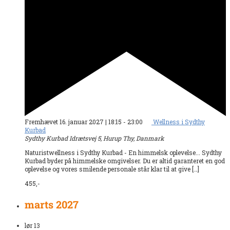
Fremhævet
16. januar 2027 | 18:15
-
23:00
Wellness i Sydthy
Kurbad
Sydthy Kurbad
Idrætsvej 5, Hurup Thy, Danmark
Naturistwellness i Sydthy Kurbad - En himmelsk oplevelse... Sydthy
Kurbad byder på himmelske omgivelser. Du er altid garanteret en god
oplevelse og vores smilende personale står klar til at give […]
455,-
marts 2027
lør
13