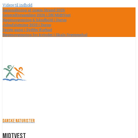
Videre til indhold
Sæsonåbning af Græm Strand 2026
Generalforsamling 2026 i DN MidtVest
Nøgensvømning & håndbold i Durup
Juleafslutning 2025 i Durup
Første gang i Sydthy Kurbad
Nøgensvømning for kvinder i Skals Svømmehal
Danske Naturister
MidtVest