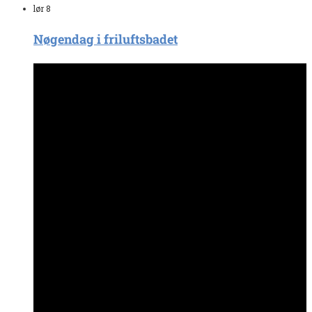
lør
8
Nøgendag i friluftsbadet