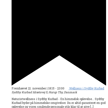
Fremhævet
21. november | 18:15
-
23:00
Wellness i Sydthy Kurbad
Sydthy Kurbad
Idrætsvej 5, Hurup Thy, Danmark
Naturistwellness i Sydthy Kurbad - En himmelsk oplevelse... Sydthy
Kurbad byder på himmelske omgivelser. Du er altid garanteret en god
oplevelse og vores smilende personale står klar til at give […]