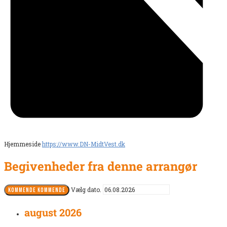
Hjemmeside
https://www.DN-MidtVest.dk
Begivenheder fra denne arrangør
Vælg dato.
KOMMENDE
KOMMENDE
august 2026