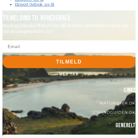
Eksport Outlook .ics-fil
Tilmelding til nyhedsbrev
Modtag Danske Naturister MidtVests nyhedsbrev med nyt
om arrangementer mv.
TILMELD
NEJ TAK
Links
NATURISTER.DK
STRANDGUIDEN.DK
Generelt