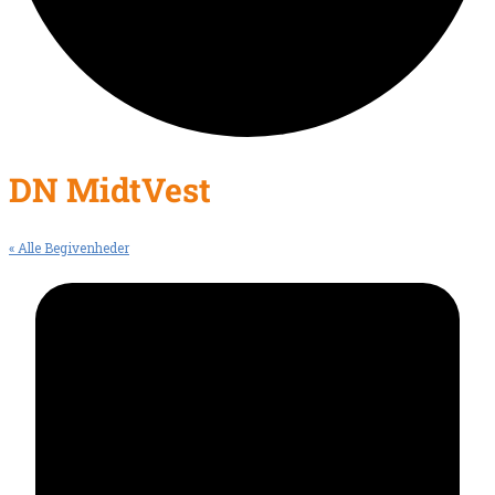
DN MidtVest
« Alle Begivenheder