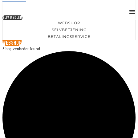
BLIV MEDLEM
WEBSHOP
SELVBETJENING
BETALINGSSERVICE
WEBSHOP
5 begivenheder found.