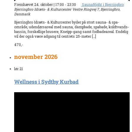
Fremhævet
24. oktober | 17:00
-
23:30
SaunaNight i Bjerringbro
Bjerringbro Idræts- & Kulturcenter
Vestre Ringvej 7, Bjerringbro,
Danmark
Bjerringbro Idræts- & Kulturcenter byder på stort sauna- & spa-
område, udendørsareal med sauna, dampbade, spabade, koldtvands-
bassin, forskellige brusere, Kneipp-gang samt fodbadeareal. Endelig
vil der også være adgang til centrets 25-meter […]
470,-
november 2026
lør
21
Wellness i Sydthy Kurbad