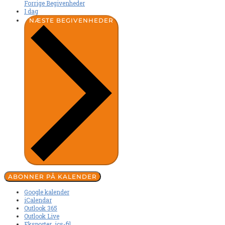
Forrige
Begivenheder
I dag
NÆSTE
BEGIVENHEDER
ABONNER PÅ KALENDER
Google kalender
iCalendar
Outlook 365
Outlook Live
Eksporter .ics-fil