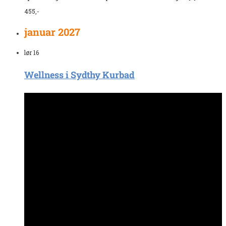
455,-
januar 2027
lør
16
Wellness i Sydthy Kurbad