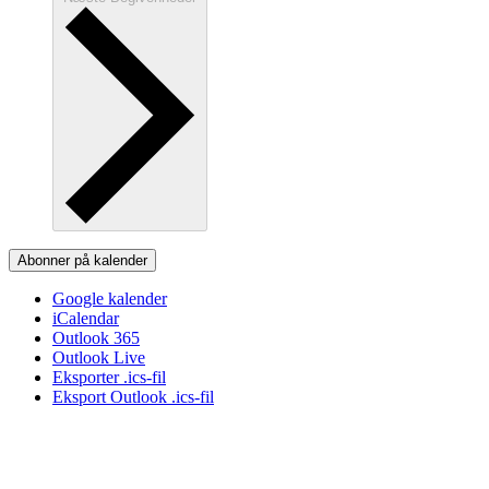
Abonner på kalender
Google kalender
iCalendar
Outlook 365
Outlook Live
Eksporter .ics-fil
Eksport Outlook .ics-fil
Tilmelding til nyhedsbrev
Modtag Danske Naturister MidtVests nyhedsbrev med nyt