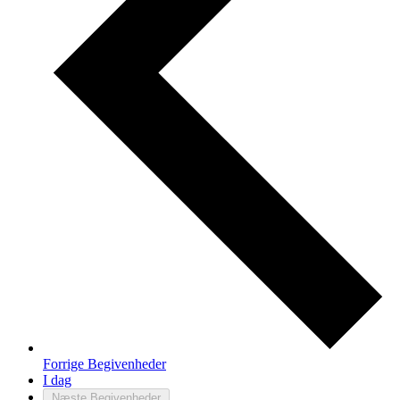
Forrige
Begivenheder
I dag
Næste
Begivenheder