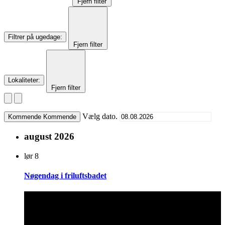
Fjern filter
Filtrer på ugedage
:
Fjern filter
Lokaliteter
:
Fjern filter
Vælg dato.
Kommende
Kommende
august 2026
lør
8
Nøgendag i friluftsbadet