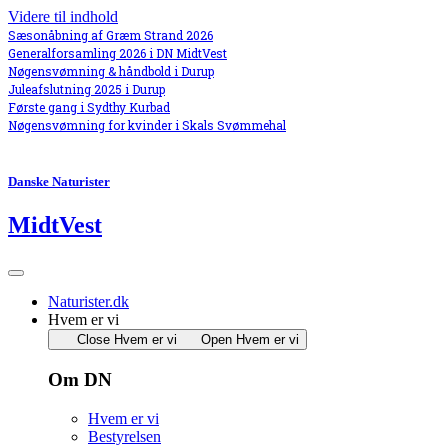
Videre til indhold
Sæsonåbning af Græm Strand 2026
Generalforsamling 2026 i DN MidtVest
Nøgensvømning & håndbold i Durup
Juleafslutning 2025 i Durup
Første gang i Sydthy Kurbad
Nøgensvømning for kvinder i Skals Svømmehal
Danske Naturister
MidtVest
Naturister.dk
Hvem er vi
Close Hvem er vi
Open Hvem er vi
Om DN
Hvem er vi
Bestyrelsen