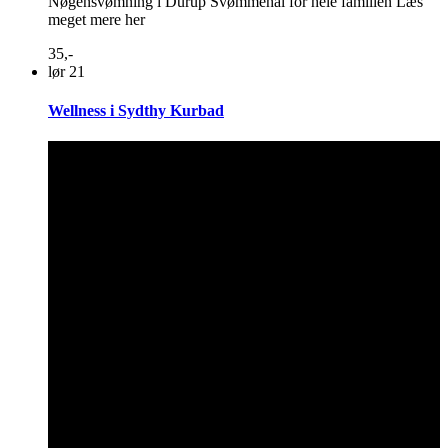
Nøgensvømning i Durup Svømmehal for hele familien Læs
meget mere her
35,-
lør
21
Wellness i Sydthy Kurbad