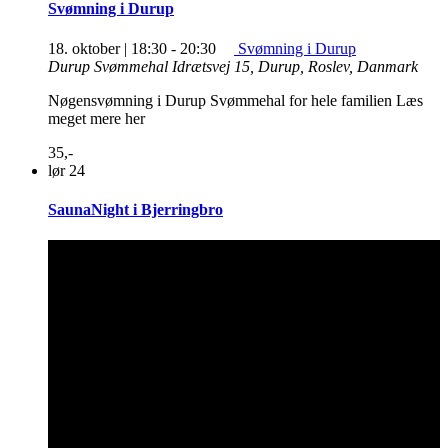
Svømning i Durup
18. oktober | 18:30
-
20:30
Svømning i Durup
Durup Svømmehal
Idrætsvej 15, Durup, Roslev, Danmark
Nøgensvømning i Durup Svømmehal for hele familien Læs
meget mere her
35,-
lør
24
SaunaNight i Bjerringbro