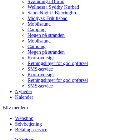
Svømning i Durup
Wellness i Sydthy Kurbad
SaunaNight i Bjerringbro
Midtjysk Friluftsbad
Mobilsauna
Camping
Nøgen på stranden
Mobilsauna
Camping
Nøgen på stranden
Kort-oversigt
Retningslinjer for god opførsel
SMS-service
Kort-oversigt
Retningslinjer for god opførsel
SMS-service
Nyheder
Kalender
Bliv medlem
Webshop
Selvbetjening
Betalingsservice