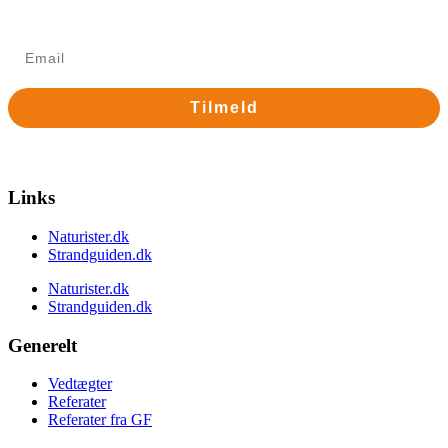
om arrangementer mv.
Tilmeld
Nej tak
Links
Naturister.dk
Strandguiden.dk
Naturister.dk
Strandguiden.dk
Generelt
Vedtægter
Referater
Referater fra GF