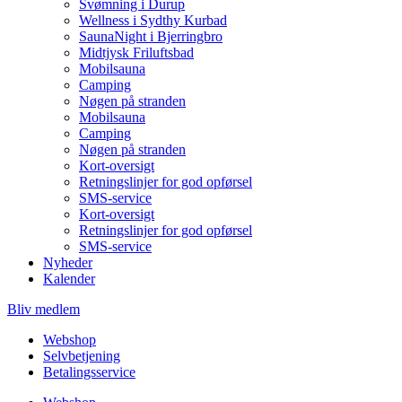
Svømning i Durup
Wellness i Sydthy Kurbad
SaunaNight i Bjerringbro
Midtjysk Friluftsbad
Mobilsauna
Camping
Nøgen på stranden
Mobilsauna
Camping
Nøgen på stranden
Kort-oversigt
Retningslinjer for god opførsel
SMS-service
Kort-oversigt
Retningslinjer for god opførsel
SMS-service
Nyheder
Kalender
Bliv medlem
Webshop
Selvbetjening
Betalingsservice