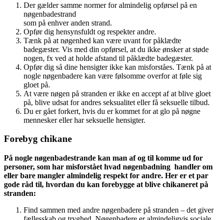
Der gælder samme normer for almindelig opførsel på en
nøgenbadestrand
som på enhver anden strand.
Opfør dig hensynsfuldt og respekter andre.
Tænk på at nøgenhed kan være uvant for påklædte
badegæster. Vis med din opførsel, at du ikke ønsker at støde
nogen, fx ved at holde afstand til påklædte badegæster.
Opfør dig så dine hensigter ikke kan misforståes. Tænk på at
nogle nøgenbadere kan være følsomme overfor at føle sig
gloet på.
At være nøgen på stranden er ikke en accept af at blive gloet
på, blive udsat for andres seksualitet eller få seksuelle tilbud.
Du er gået forkert, hvis du er kommet for at glo på nøgne
mennesker eller har seksuelle hensigter.
Forebyg chikane
På nogle nøgenbadestrande kan man af og til komme ud for
personer, som har misforstået hvad nøgenbadning handler om
eller bare mangler almindelig respekt for andre. Her er et par
gode råd til, hvordan du kan forebygge at blive chikaneret på
stranden:
Find sammen med andre nøgenbadere på stranden – det giver
fællesskab og tryghed. Nøgenbadere er almindeligvis sociale