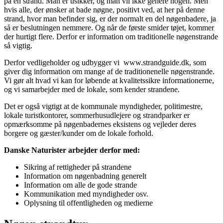
på en strand. Man er usikker, og man vil ikke genere nogen. Men
hvis alle, der ønsker at bade nøgne, positivt ved, at her på denne
strand, hvor man befinder sig, er der normalt en del nøgenbadere, ja
så er beslutningen nemmere. Og når de første smider tøjet, kommer
der hurtigt flere. Derfor er information om traditionelle nøgenstrande
så vigtig.
Derfor vedligeholder og udbygger vi www.strandguide.dk, som
giver dig information om mange af de traditionenelle nøgenstrande.
Vi gør alt hvad vi kan for løbende at kvalitetssikre informationerne,
og vi samarbejder med de lokale, som kender strandene.
Det er også vigtigt at de kommunale myndigheder, politimestre,
lokale turistkontorer, sommerhusudlejere og strandparker er
opmærksomme på nøgenbadernes eksistens og vejleder deres
borgere og gæster/kunder om de lokale forhold.
Danske Naturister arbejder derfor med:
Sikring af rettigheder på strandene
Information om nøgenbadning generelt
Information om alle de gode strande
Kommunikation med myndigheder osv.
Oplysning til offentligheden og medierne