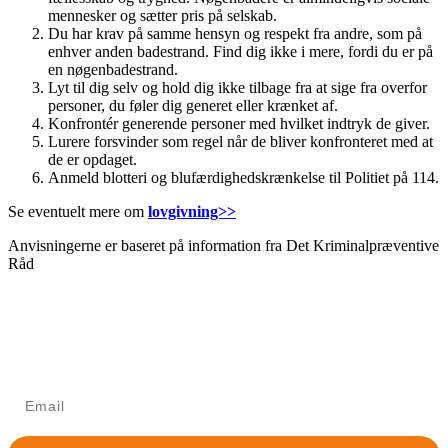
mennesker og sætter pris på selskab.
Du har krav på samme hensyn og respekt fra andre, som på
enhver anden badestrand. Find dig ikke i mere, fordi du er på
en nøgenbadestrand.
Lyt til dig selv og hold dig ikke tilbage fra at sige fra overfor
personer, du føler dig generet eller krænket af.
Konfrontér generende personer med hvilket indtryk de giver.
Lurere forsvinder som regel når de bliver konfronteret med at
de er opdaget.
Anmeld blotteri og blufærdighedskrænkelse til Politiet på 114.
Se eventuelt mere om
lovgivning>>
Anvisningerne er baseret på information fra Det Kriminalpræventive
Råd
Tilmelding til nyhedsbrev
Modtag Danske Naturister MidtVests nyhedsbrev med nyt
om arrangementer mv.