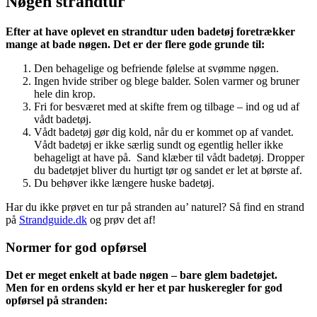
Nøgen strandtur
Efter at have oplevet en strandtur uden badetøj foretrækker
mange at bade nøgen. Det er der flere gode grunde til:
Den behagelige og befriende følelse at svømme nøgen.
Ingen hvide striber og blege balder. Solen varmer og bruner
hele din krop.
Fri for besværet med at skifte frem og tilbage – ind og ud af
vådt badetøj.
Vådt badetøj gør dig kold, når du er kommet op af vandet.
Vådt badetøj er ikke særlig sundt og egentlig heller ikke
behageligt at have på. Sand klæber til vådt badetøj. Dropper
du badetøjet bliver du hurtigt tør og sandet er let at børste af.
Du behøver ikke længere huske badetøj.
Har du ikke prøvet en tur på stranden au’ naturel? Så find en strand
på
Strandguide.dk
og prøv det af!
Normer for god opførsel
Det er meget enkelt at bade nøgen – bare glem badetøjet.
Men for en ordens skyld er her et par huskeregler for god
opførsel på stranden: