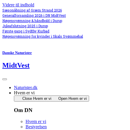
Videre til indhold
Sæsonåbning af Græm Strand 2026
Generalforsamling 2026 i DN MidtVest
Nøgensvømning & håndbold i Durup
Juleafslutning 2025 i Durup
Første gang i Sydthy Kurbad
Nøgensvømning for kvinder i Skals Svømmehal
Danske Naturister
MidtVest
Naturister.dk
Hvem er vi
Close Hvem er vi
Open Hvem er vi
Om DN
Hvem er vi
Bestyrelsen