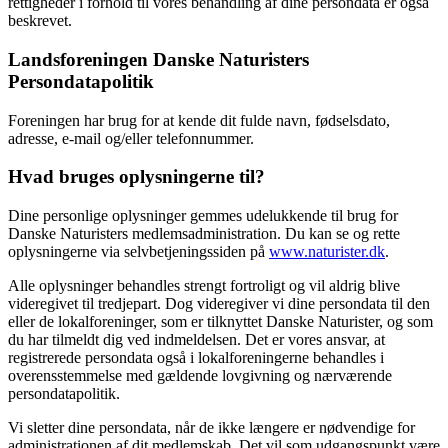
rettigheder i forhold til vores behandling af dine persondata er også
beskrevet.
Landsforeningen Danske Naturisters
Persondatapolitik
Foreningen har brug for at kende dit fulde navn, fødselsdato,
adresse, e-mail og/eller telefonnummer.
Hvad bruges oplysningerne til?
Dine personlige oplysninger gemmes udelukkende til brug for
Danske Naturisters medlemsadministration. Du kan se og rette
oplysningerne via selvbetjeningssiden på
www.naturister.dk
.
Alle oplysninger behandles strengt fortroligt og vil aldrig blive
videregivet til tredjepart. Dog videregiver vi dine persondata til den
eller de lokalforeninger, som er tilknyttet Danske Naturister, og som
du har tilmeldt dig ved indmeldelsen. Det er vores ansvar, at
registrerede persondata også i lokalforeningerne behandles i
overensstemmelse med gældende lovgivning og nærværende
persondatapolitik.
Vi sletter dine persondata, når de ikke længere er nødvendige for
administrationen af dit medlemskab. Det vil som udgangspunkt være