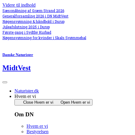
Videre til indhold
Sæsonåbning af Græm Strand 2026
Generalforsamling 2026 i DN MidtVest
Nøgensvømning & håndbold i Durup
Juleafslutning 2025 i Durup
Første gang i Sydthy Kurbad
Nøgensvømning for kvinder i Skals Svømmehal
Danske Naturister
MidtVest
Naturister.dk
Hvem er vi
Close Hvem er vi
Open Hvem er vi
Om DN
Hvem er vi
Bestyrelsen