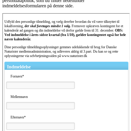
persondatapolitik, som du finder nedenunder
indmeldelsesformularen på denne side.