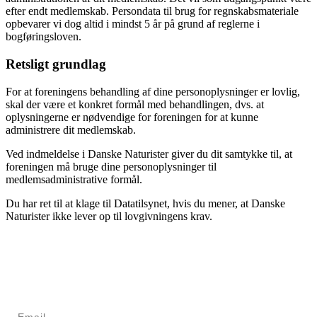
efter endt medlemskab. Persondata til brug for regnskabsmateriale
opbevarer vi dog altid i mindst 5 år på grund af reglerne i
bogføringsloven.
Retsligt grundlag
For at foreningens behandling af dine personoplysninger er lovlig,
skal der være et konkret formål med behandlingen, dvs. at
oplysningerne er nødvendige for foreningen for at kunne
administrere dit medlemskab.
Ved indmeldelse i Danske Naturister giver du dit samtykke til, at
foreningen må bruge dine personoplysninger til
medlemsadministrative formål.
Du har ret til at klage til Datatilsynet, hvis du mener, at Danske
Naturister ikke lever op til lovgivningens krav.
Tilmelding til nyhedsbrev
Modtag Danske Naturister MidtVests nyhedsbrev med nyt
om arrangementer mv.