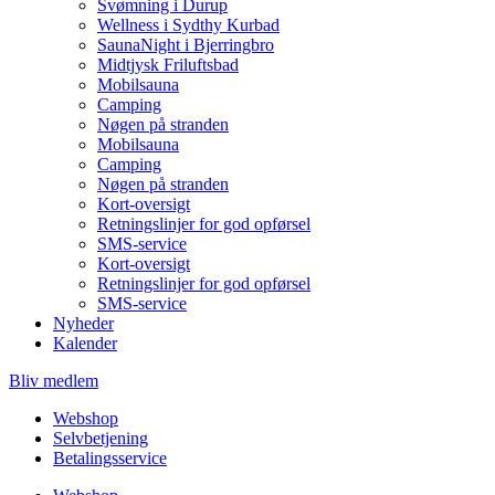
Svømning i Durup
Wellness i Sydthy Kurbad
SaunaNight i Bjerringbro
Midtjysk Friluftsbad
Mobilsauna
Camping
Nøgen på stranden
Mobilsauna
Camping
Nøgen på stranden
Kort-oversigt
Retningslinjer for god opførsel
SMS-service
Kort-oversigt
Retningslinjer for god opførsel
SMS-service
Nyheder
Kalender
Bliv medlem
Webshop
Selvbetjening
Betalingsservice