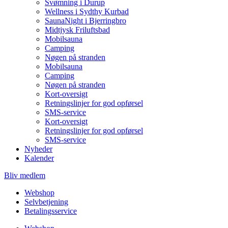
Svømning i Durup
Wellness i Sydthy Kurbad
SaunaNight i Bjerringbro
Midtjysk Friluftsbad
Mobilsauna
Camping
Nøgen på stranden
Mobilsauna
Camping
Nøgen på stranden
Kort-oversigt
Retningslinjer for god opførsel
SMS-service
Kort-oversigt
Retningslinjer for god opførsel
SMS-service
Nyheder
Kalender
Bliv medlem
Webshop
Selvbetjening
Betalingsservice