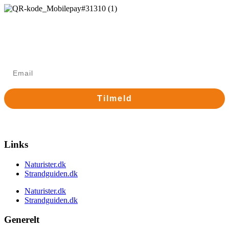
Tilmelding til nyhedsbrev
Modtag Danske Naturister MidtVests nyhedsbrev med nyt
om arrangementer mv.
Tilmeld
Nej tak
Links
Naturister.dk
Strandguiden.dk
Naturister.dk
Strandguiden.dk
Generelt