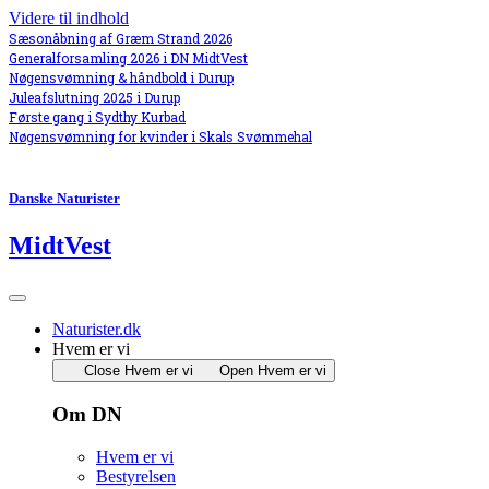
Videre til indhold
Sæsonåbning af Græm Strand 2026
Generalforsamling 2026 i DN MidtVest
Nøgensvømning & håndbold i Durup
Juleafslutning 2025 i Durup
Første gang i Sydthy Kurbad
Nøgensvømning for kvinder i Skals Svømmehal
Danske Naturister
MidtVest
Naturister.dk
Hvem er vi
Close Hvem er vi
Open Hvem er vi
Om DN
Hvem er vi
Bestyrelsen