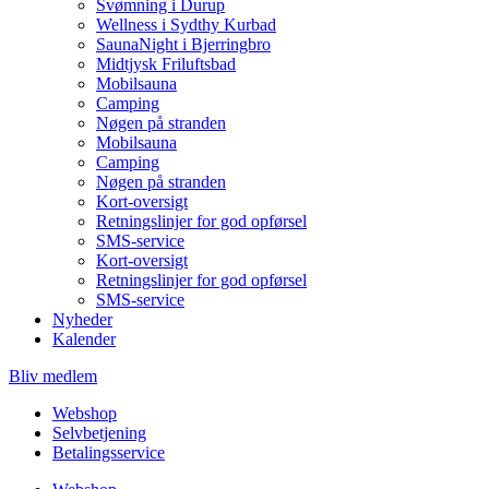
Svømning i Durup
Wellness i Sydthy Kurbad
SaunaNight i Bjerringbro
Midtjysk Friluftsbad
Mobilsauna
Camping
Nøgen på stranden
Mobilsauna
Camping
Nøgen på stranden
Kort-oversigt
Retningslinjer for god opførsel
SMS-service
Kort-oversigt
Retningslinjer for god opførsel
SMS-service
Nyheder
Kalender
Bliv medlem
Webshop
Selvbetjening
Betalingsservice