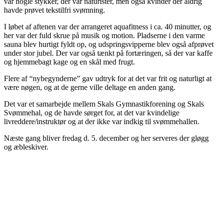
var nogle stykker, der var naturister, men også kvinder der aldrig
havde prøvet tekstilfri svømning.
I løbet af aftenen var der arrangeret aquafitness i ca. 40 minutter, og
her var der fuld skrue på musik og motion. Pladserne i den varme
sauna blev hurtigt fyldt op, og udspringsvipperne blev også afprøvet
under stor jubel. Der var også tænkt på fortæringen, så der var kaffe
og hjemmebagt kage og en skål med frugt.
Flere af “nybegynderne” gav udtryk for at det var frit og naturligt at
være nøgen, og at de gerne ville deltage en anden gang.
Det var et samarbejde mellem Skals Gymnastikforening og Skals
Svømmehal, og de havde sørget for, at det var kvindelige
livreddere/instruktør og at der ikke var indkig til svømmehallen.
Næste gang bliver fredag d. 5. december og her serveres der gløgg
og æbleskiver.
Tilmelding til nyhedsbrev
Modtag Danske Naturister MidtVests nyhedsbrev med nyt
om arrangementer mv.