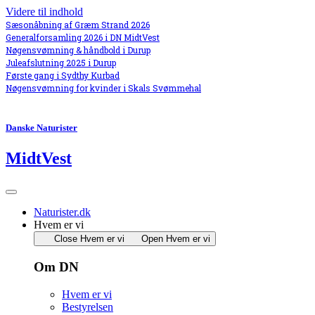
Videre til indhold
Sæsonåbning af Græm Strand 2026
Generalforsamling 2026 i DN MidtVest
Nøgensvømning & håndbold i Durup
Juleafslutning 2025 i Durup
Første gang i Sydthy Kurbad
Nøgensvømning for kvinder i Skals Svømmehal
Danske Naturister
MidtVest
Naturister.dk
Hvem er vi
Close Hvem er vi
Open Hvem er vi
Om DN
Hvem er vi
Bestyrelsen