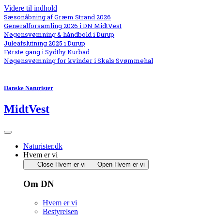
Videre til indhold
Sæsonåbning af Græm Strand 2026
Generalforsamling 2026 i DN MidtVest
Nøgensvømning & håndbold i Durup
Juleafslutning 2025 i Durup
Første gang i Sydthy Kurbad
Nøgensvømning for kvinder i Skals Svømmehal
Danske Naturister
MidtVest
Naturister.dk
Hvem er vi
Close Hvem er vi
Open Hvem er vi
Om DN
Hvem er vi
Bestyrelsen