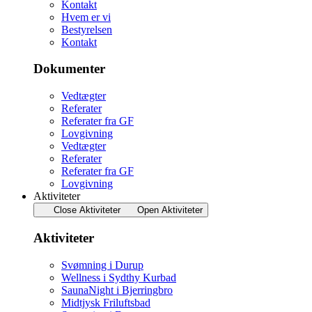
Kontakt
Hvem er vi
Bestyrelsen
Kontakt
Dokumenter
Vedtægter
Referater
Referater fra GF
Lovgivning
Vedtægter
Referater
Referater fra GF
Lovgivning
Aktiviteter
Close Aktiviteter
Open Aktiviteter
Aktiviteter
Svømning i Durup
Wellness i Sydthy Kurbad
SaunaNight i Bjerringbro
Midtjysk Friluftsbad