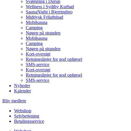
Svømning i Durup
Wellness i Sydthy Kurbad
SaunaNight i Bjerringbro
Midtjysk Friluftsbad
Mobilsauna
Camping
Nøgen på stranden
Mobilsauna
Camping
Nøgen på stranden
Kort-oversigt
Retningslinjer for god opførsel
SMS-service
Kort-oversigt
Retningslinjer for god opførsel
SMS-service
Nyheder
Kalender
Bliv medlem
Webshop
Selvbetjening
Betalingsservice