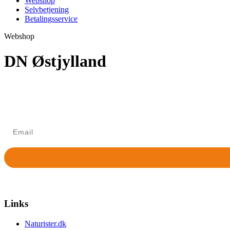
Webshop
Selvbetjening
Betalingsservice
Webshop
DN Østjylland
Tilmelding til nyhedsbrev
Modtag Danske Naturister MidtVests nyhedsbrev med nyt om
Links
Naturister.dk