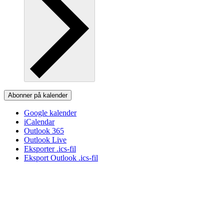
Abonner på kalender
Google kalender
iCalendar
Outlook 365
Outlook Live
Eksporter .ics-fil
Eksport Outlook .ics-fil
Tilmelding til nyhedsbrev
Modtag Danske Naturister MidtVests nyhedsbrev med nyt
om arrangementer mv.