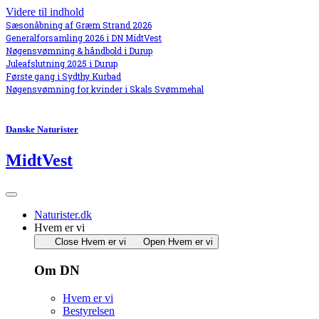
Videre til indhold
Sæsonåbning af Græm Strand 2026
Generalforsamling 2026 i DN MidtVest
Nøgensvømning & håndbold i Durup
Juleafslutning 2025 i Durup
Første gang i Sydthy Kurbad
Nøgensvømning for kvinder i Skals Svømmehal
Danske Naturister
MidtVest
Naturister.dk
Hvem er vi
Close Hvem er vi
Open Hvem er vi
Om DN
Hvem er vi
Bestyrelsen