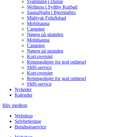
Svømning i Durup
Wellness i Sydthy Kurbad
SaunaNight i Bjerringbro
Midtjysk Friluftsbad
Mobilsauna
Camping
Nøgen på stranden
Mobilsauna
Camping
Nøgen på stranden
Kort-oversigt
Retningslinjer for god opførsel
SMS-service
Kort-oversigt
Retningslinjer for god opførsel
SMS-service
Nyheder
Kalender
Bliv medlem
Webshop
Selvbetjening
Betalingsservice