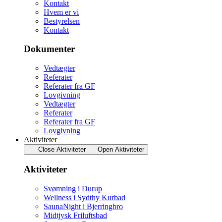
Kontakt
Hvem er vi
Bestyrelsen
Kontakt
Dokumenter
Vedtægter
Referater
Referater fra GF
Lovgivning
Vedtægter
Referater
Referater fra GF
Lovgivning
Aktiviteter
Close Aktiviteter
Open Aktiviteter
Aktiviteter
Svømning i Durup
Wellness i Sydthy Kurbad
SaunaNight i Bjerringbro
Midtjysk Friluftsbad