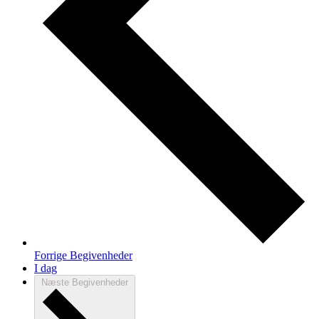
Forrige
Begivenheder
I dag
Næste
Begivenheder