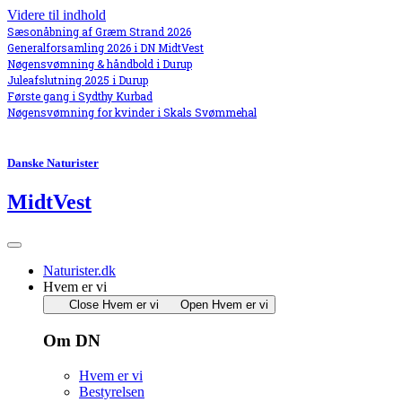
Videre til indhold
Sæsonåbning af Græm Strand 2026
Generalforsamling 2026 i DN MidtVest
Nøgensvømning & håndbold i Durup
Juleafslutning 2025 i Durup
Første gang i Sydthy Kurbad
Nøgensvømning for kvinder i Skals Svømmehal
Danske Naturister
MidtVest
Naturister.dk
Hvem er vi
Close Hvem er vi
Open Hvem er vi
Om DN
Hvem er vi
Bestyrelsen