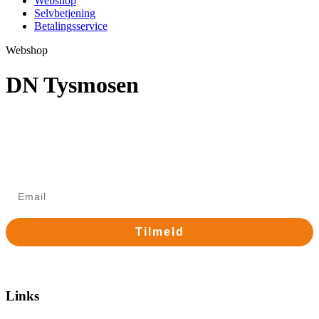
Webshop
Selvbetjening
Betalingsservice
Webshop
DN Tysmosen
Tilmelding til nyhedsbrev
Modtag Danske Naturister MidtVests nyhedsbrev med nyt
om arrangementer mv.
Tilmeld
Nej tak
Links