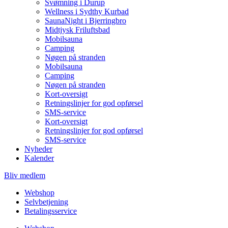
Svømning i Durup
Wellness i Sydthy Kurbad
SaunaNight i Bjerringbro
Midtjysk Friluftsbad
Mobilsauna
Camping
Nøgen på stranden
Mobilsauna
Camping
Nøgen på stranden
Kort-oversigt
Retningslinjer for god opførsel
SMS-service
Kort-oversigt
Retningslinjer for god opførsel
SMS-service
Nyheder
Kalender
Bliv medlem
Webshop
Selvbetjening
Betalingsservice